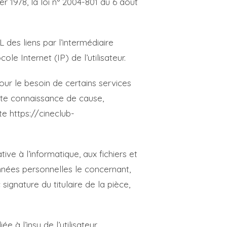
 1978, la loi n° 2004-801 du 6 août
L des liens par l’intermédiaire
ole Internet (IP) de l’utilisateur.
pour le besoin de certains services
oute connaissance de cause,
te https://cineclub-
ive à l’informatique, aux fichiers et
données personnelles le concernant,
ignature du titulaire de la pièce,
 à l’insu de l’utilisateur,