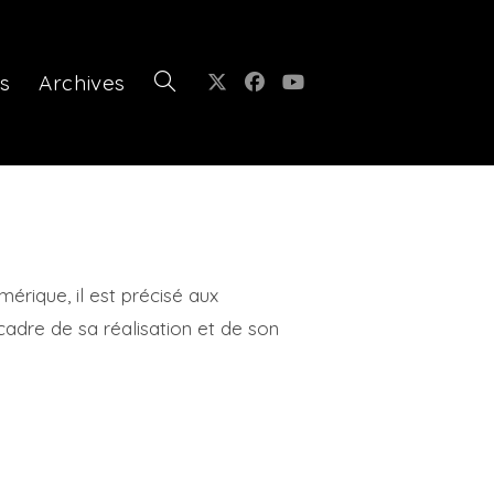
s
Archives
Toggle
website
mérique, il est précisé aux
 cadre de sa réalisation et de son
search