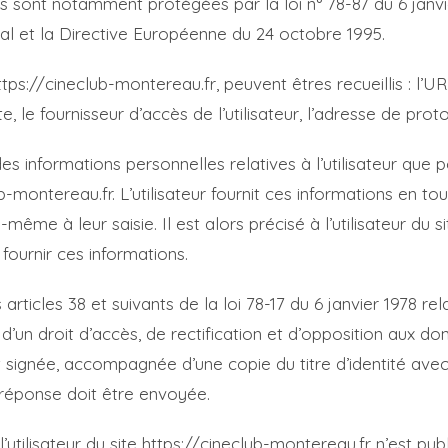
 sont notamment protégées par la loi n° 78-87 du 6 janvier
énal et la Directive Européenne du 24 octobre 1995.
https://cineclub-montereau.fr, peuvent êtres recueillis : l’UR
e, le fournisseur d’accès de l’utilisateur, l’adresse de protoc
des informations personnelles relatives à l’utilisateur que 
b-montereau.fr. L’utilisateur fournit ces informations en t
ême à leur saisie. Il est alors précisé à l’utilisateur du si
fournir ces informations.
icles 38 et suivants de la loi 78-17 du 6 janvier 1978 relat
se d’un droit d’accès, de rectification et d’opposition aux 
signée, accompagnée d’une copie du titre d’identité avec s
a réponse doit être envoyée.
tilisateur du site https://cineclub-montereau.fr n’est publiée