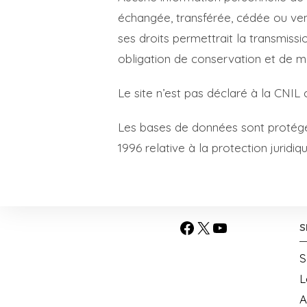
échangée, transférée, cédée ou ven
ses droits permettrait la transmiss
obligation de conservation et de mod
Le site n’est pas déclaré à la CNIL c
Les bases de données sont protégées 
1996 relative à la protection jurid
S
Facebook
X
YouTube
S
L
A